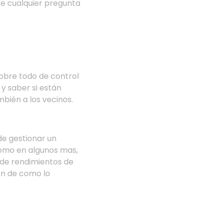
ce cualquier pregunta
sobre todo de control
y saber si están
bién a los vecinos.
e gestionar un
como en algunos mas,
 de rendimientos de
ón de como lo