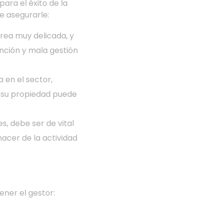
ara el éxito de la
e asegurarle:
area muy delicada, y
ención y mala gestión
 en el sector,
 su propiedad puede
nes, debe ser de vital
hacer de la actividad
ener el gestor: